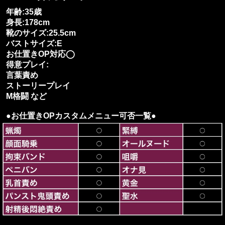
年齢:35歳
身長:178cm
靴のサイズ:25.5cm
バストサイズ:E
お仕置きOP対応◯
得意プレイ:
言葉責め
ストーリープレイ
M格闘 など
●お仕置きOPカスタムメニュー可否一覧●