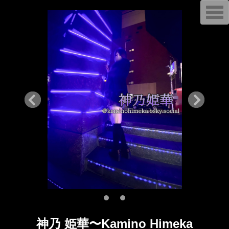
T
o
g
g
l
e
n
a
v
i
g
a
t
i
o
n
神乃 姫華〜Kamino Himeka