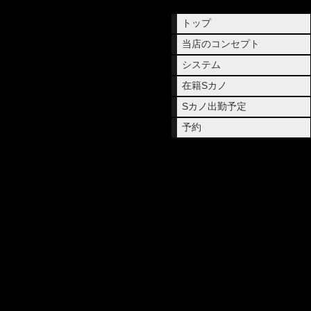
トップ
当店のコンセプト
システム
在籍Sカノ
Sカノ出勤予定
予約